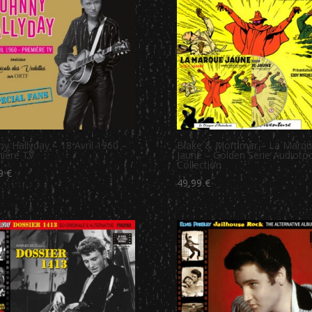
ny Hallyday – 18 Avril 1960 –
Blake & Mortimer – La Marq
ière TV
Jaune – Golden Serie Audioto
Collection
99
€
49,99
€