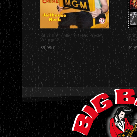
John
Kit coffret collector Elvis Presley
BO &
Volume 2
34,
39,99
€