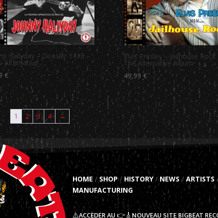
ny Hallyday – Dossier 1413 –
Elvis Presley – Jailhouse Rock
 Alternative
The Alternative Album
99
€
49,99
€
1
2
3
4
→
HOME
/
SHOP
/
HISTORY
/
NEWS
/
ARTISTS
MANUFACTURING
⚠️ACCEDER AU 👉🎸NOUVEAU SITE BIGBEAT REC