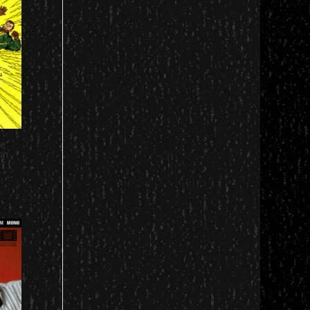
ue
on