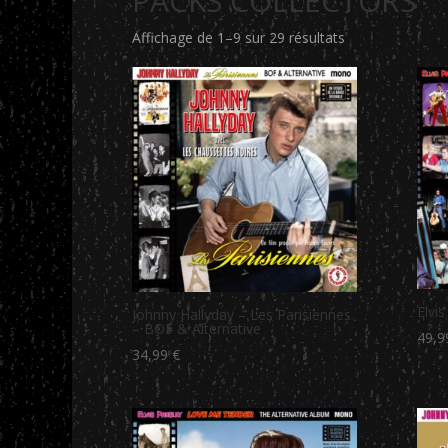
PACKS COLLECTORS
Trié
Affichage de 1–9 sur 29 résultats
par
popularité
Elvi
Johnny Hallyday – Les Parisiennes
– BOF & Alternative
49,
34,99
€