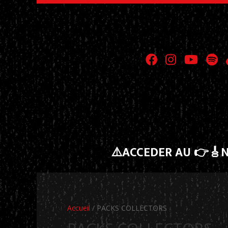
⚠️ACCEDER AU 👉🎸
Accueil
/ PACKS COLLECTORS