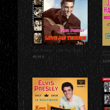
Elvis Presley – Love Me Tender
John
Prem
49,99
€
34,