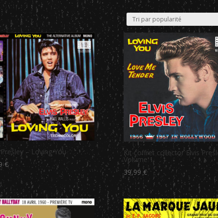
s Presley – Loving You
Kit coffret collector Elvis Pres
Volume 1
99
€
39,99
€