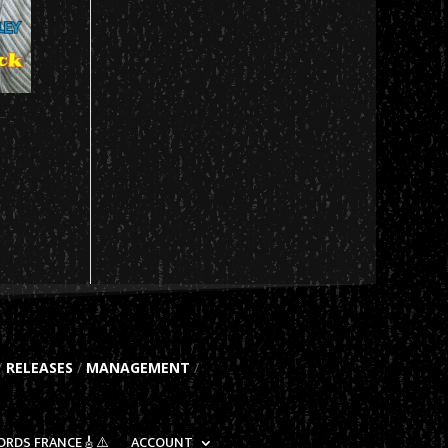
 –
/
RELEASES
/
MANAGEMENT
/
ORDS FRANCE🎸⚠️
ACCOUNT