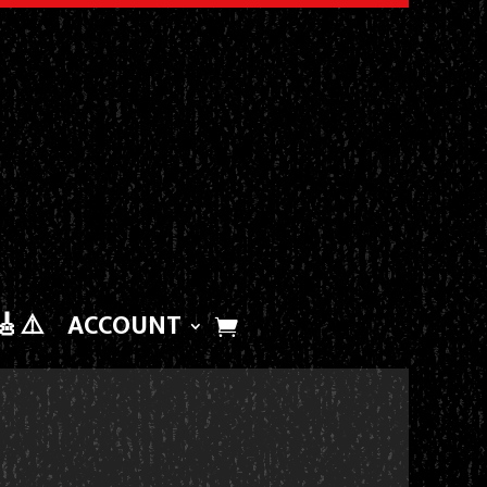
🎸⚠️
ACCOUNT