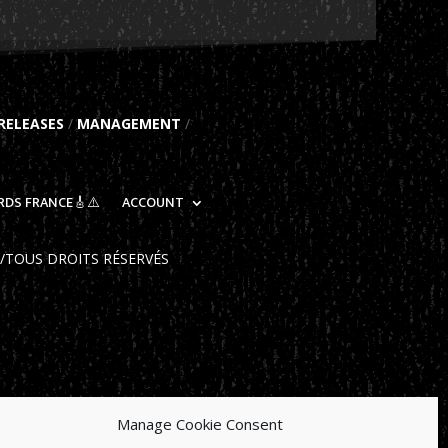
RELEASES
/
MANAGEMENT
/
RDS FRANCE🎸⚠️
ACCOUNT
D/TOUS DROITS RÉSERVÉS
Manage Cookie Consent